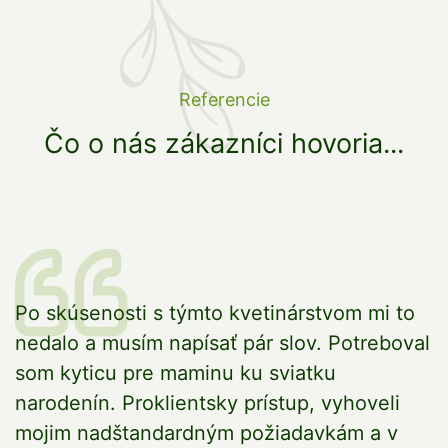
Referencie
Čo o nás zákazníci hovoria...
vo
Po skúsenosti s týmto kvetinárstvom mi to
V
nedalo a musím napísať pár slov. Potreboval
V
som kyticu pre maminu ku sviatku
M
o
narodenín. Proklientsky prístup, vyhoveli
mojim nadštandardným požiadavkám a v