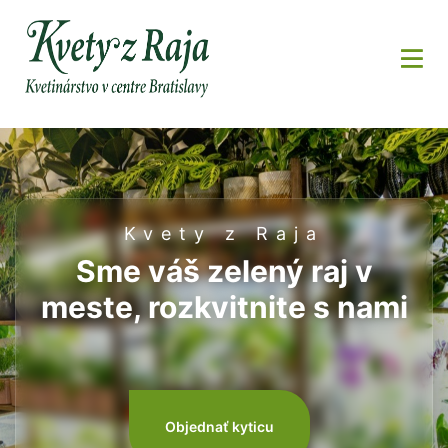
Kvety z Raja
Kvety z Raja
Sme váš zelený raj v
Nájdete nás na 3
meste, rozkvitnite s nami
miestach v Bratislave
Objednať kyticu
Objednať kyticu