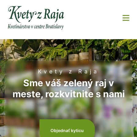
Kvety z Raja
Kvety z Raja
Sme váš zelený raj v
Nájdete nás na 3
meste, rozkvitnite s nami
miestach v Bratislave
Objednať kyticu
Objednať kyticu