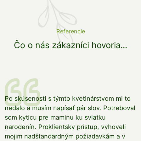
Referencie
Čo o nás zákazníci hovoria...
vo
Po skúsenosti s týmto kvetinárstvom mi to
V
nedalo a musím napísať pár slov. Potreboval
V
som kyticu pre maminu ku sviatku
M
o
narodenín. Proklientsky prístup, vyhoveli
mojim nadštandardným požiadavkám a v